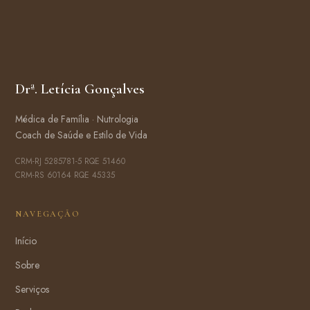
Drª. Letícia Gonçalves
Médica de Família · Nutrologia
Coach de Saúde e Estilo de Vida
CRM-RJ 5285781-5 RQE 51460
CRM-RS 60164 RQE 45335
NAVEGAÇÃO
Início
Sobre
Serviços